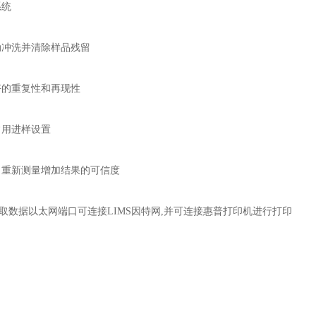
系统
动冲洗并清除样品残留
好的重复性和再现性
常用进样设置
，重新测量增加结果的可信度
取数据以太网端口可连接LIMS因特网,并可连接惠普打印机进行打印