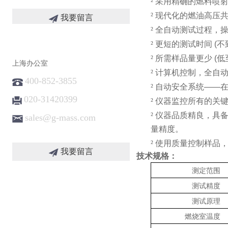
²
采用精确的燃料喷
²
现代化的燃油高压
我要留言
²
全自动测试过程，
²
更短的测试时间 (不
²
所需样品量更少 (低至6
上海办公室
²
计算机控制，全自
400-852-3855
²
自动安全系统——
020-31420399
²
仪器监控所有的关
²
仪器品质精良，具
sales@g-mass.com
量精度。
²
使用质量控制样品
我要留言
技术规格：
测定范围
测试精度
测试原理
燃烧室温度