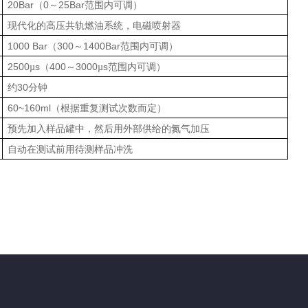
20Bar
（0～25Bar范围内可调）
现代化的高压共轨燃油系统，电磁喷射器
1000 Bar
（300～1400Bar范围内可调）
2500
s
（400～3000
s
范围内可调）
µ
µ
约30分钟
60~160ml
（根据重复测试次数而定）
预先加入样品罐中，然后用外部供给的氮气加压
自动在测试前用待测样品冲洗