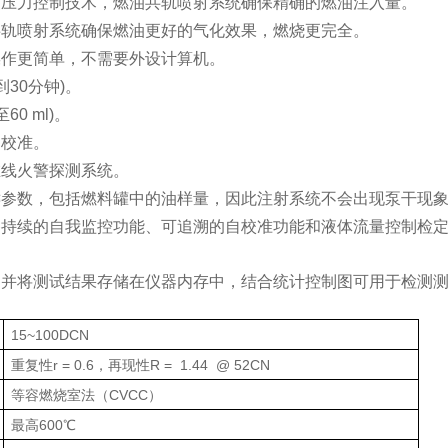
射压力控制技术，燃油共轨喷射系统确保精确的燃油注入量。
共轨喷射系统确保燃油更好的气化效果，燃烧更完全。
操作更简单，不需要外设计算机。
到30分钟)。
0 ml)。
动校准。
在线火警探测系统。
键参数，包括燃料罐中的油样量，因此注射系统不会出现泵干现
备持续的自我监控功能、可追溯的自校准功能和液体流量控制检
，并将测试结果存储在仪
器内存中，结合统计控制图可用于检测
15~100DCN
重复性r = 0.6，再现性R = 1.44 @ 52CN
等容燃烧室法（CVCC）
最高600℃