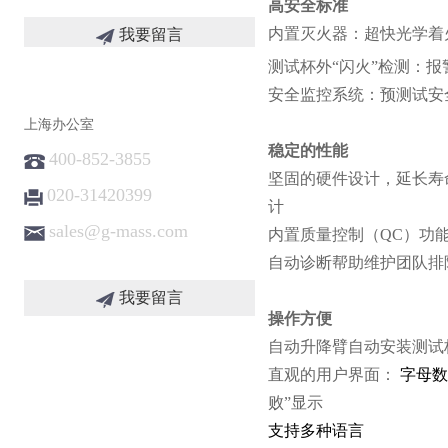
高安全标准
内置灭火器：超快光学着
我要留言
测试杯外“闪火”检测：
安全监控系统：预测试安
上海办公室
稳定的性能
400-852-3855
坚固的硬件设计，延长寿
020-31420399
计
sales@g-mass.com
内置质量控制（QC）功
自动诊断帮助维护团队排
我要留言
操作方便
自动升降臂自动安装测试
直观的用户界面：
字母数
败”显示
支持多种语言