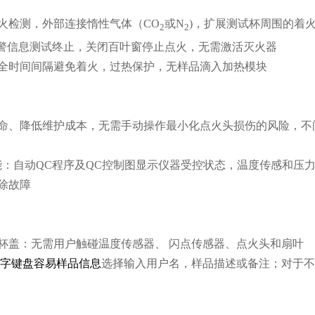
火检测，外部连接惰性气体（CO
或N
)，扩展测试杯周围的着
2
2
报警信息测试终止，关闭百叶窗停止点火，无需激活灭火器
全时间间隔避免着火，过热保护，无样品滴入加热模块
命、降低维护成本，无需手动操作最小化点火头损伤的风险，不
能：自动QC程序及QC控制图显示仪器受控状态，温度传感和压
除故障
杯盖：无需用户触碰温度传感器、 闪点传感器、点火头和扇叶
字键盘容易样品信息
选择输入用户名，样品描述或备注；对于不