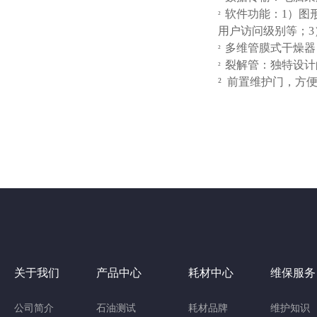
软件功能：1）图形
²
用户访问级别等；
多维管膜式干燥器
²
裂解管：独特设计
²
²
前置维护门，方
关于我们
产品中心
耗材中心
维保服务
公司简介
石油测试
耗材品牌
维护知识