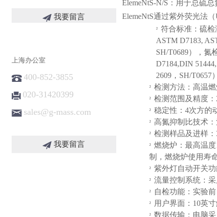
ElemeNtS-N/S：用于总硫
ElemeNtS通过紫外荧
我要留言
符合标准：硫检测（AST
²
ASTM D7183, AST
SH/T0689），氮检
上海办公室
D7184,DIN 51444,
2609，SH/T0657
400-852-3855
检测方法：高温燃
²
020-31420399
检测范围及精度：20
²
稳定性：4次方的动态
sales@g-mass.com
²
高氮抑制比技术：
²
检测样品及进样：
²
我要留言
燃烧炉：最高温度1
²
制，燃烧炉使用寿
紫外灯自动开关功
²
流量控制系统：采
²
自检功能：实验前
²
用户界面：10英
²
数据传输：电脑采
²