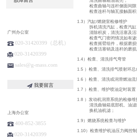
故障留言
清洗曲轴箱油底壳；
检查曲轴与连杆侧面间隙
检查连杆与轴瓦接触面积
1.3）汽缸/燃烧室检修维护
拆机清洗汽缸，检查汽缸
广州办公室
清除积炭，清洗活塞及活
检查气门密闭情况如有渗
020-31420399（总机）
检查摇臂组件，根据磨损
检查活塞销及连杆的磨损
020-31420399
1.4）检查、清洗排气弯管
sales@g-mass.com
1.5 ）检查、清洗排气喷射环总
1.6 ）检查、清洗或润滑燃油
我要留言
1.7 ）检查、维护喷油定时装
1.8 ）发动机润滑系统的检修维
清洗曲轴箱底部机、油滤
换机油机滤；
上海办公室
1.9）燃烧系统检查与维护
400-852-3855
1.10）检查维护机油压力阀控
020-31420399